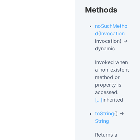
Methods
noSuchMetho
d
(
Invocation
invocation) →
dynamic
Invoked when
a non-existent
method or
property is
accessed.
[...]
inherited
toString
() →
String
Returns a