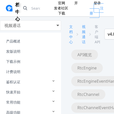
官网
开
登录
档
发者社区
注
中
下载
册
心
视频通话
文
视
客
档
频
户
v4.
中
通
端
产品概述
心
话
API
发版说明
API概览
下载示例
RtcEngine
计费说明
RtcEngineEventHa
鉴权认证
快速开始
RtcChannel
常用功能
RtcChannelEventH
高级功能