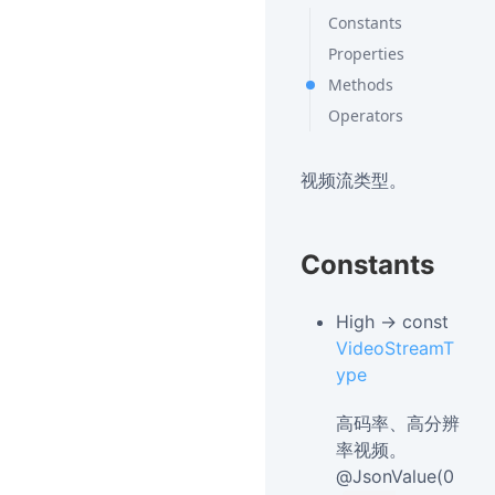
Constants
Properties
Methods
Operators
视频流类型。
Constants
High → const
VideoStreamT
ype
高码率、高分辨
率视频。
@JsonValue(0