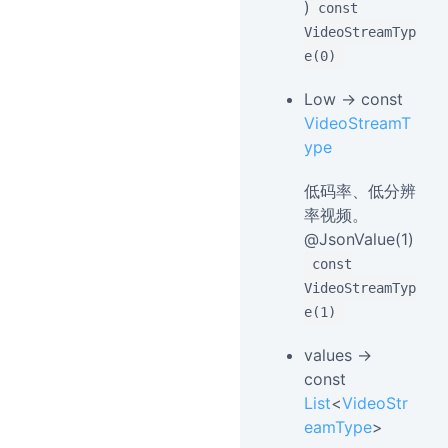
)
const
VideoStreamTyp
e(0)
Low → const
VideoStreamT
ype
低码率、低分辨
率视频。
@JsonValue(1)
const
VideoStreamTyp
e(1)
values →
const
List
<
VideoStr
eamType
>