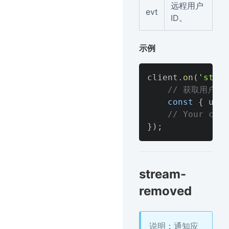
远程用户
evt
ID。
示例
client
.
on
(
'strea
// 获取用户id
const
{
 uid 
// Your code
}
)
;
stream-
removed
说明：通知应