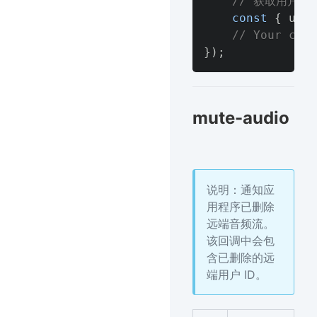
// 获取用户id
const
{
 uid 
// Your code
}
)
;
mute-audio
说明：通知应
用程序已删除
远端音频流。
该回调中会包
含已删除的远
端用户 ID。