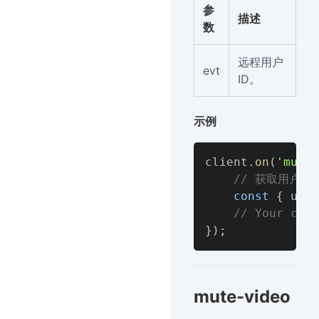
参
描述
数
远程用户
evt
ID。
示例
client
.
on
(
'mute-
// 获取用户id
const
{
 uid 
// Your code
}
)
;
mute-video