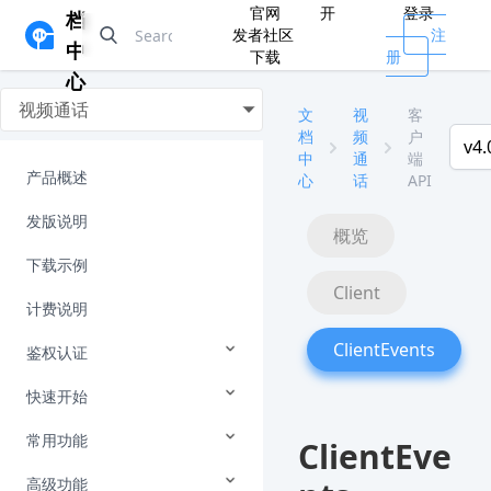
官网
开
登录
档
发者社区
注
中
下载
册
心
视频通话
文
视
客
档
频
户
v4.
中
通
端
产品概述
心
话
API
发版说明
概览
下载示例
Client
计费说明
ClientEvents
鉴权认证
快速开始
常用功能
ClientEve
高级功能