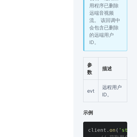
用程序已删除
远端音视频
流。 该回调中
会包含已删除
的远端用户
ID。
参
描述
数
远程用户
evt
ID。
示例
client
.
on
(
'strea