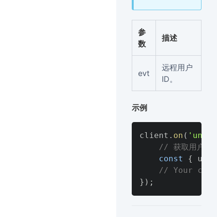
参
描述
数
远程用户
evt
ID。
示例
client
.
on
(
'unmut
// 获取用户id
const
{
 uid 
// Your code
}
)
;