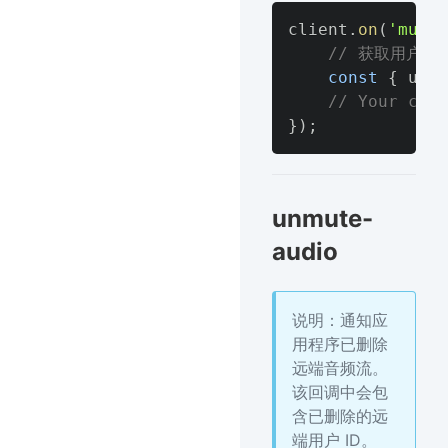
client
.
on
(
'mute-
// 获取用户id
const
{
 uid 
// Your code
}
)
;
unmute-
audio
说明：通知应
用程序已删除
远端音频流。
该回调中会包
含已删除的远
端用户 ID。