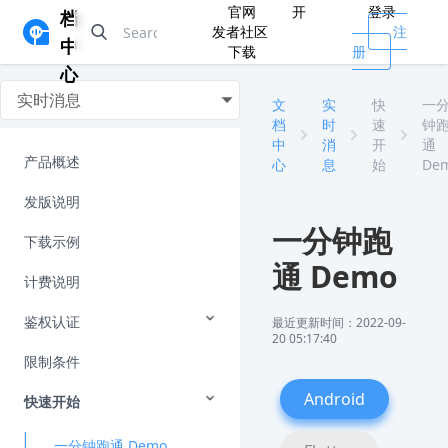
官网
开
登录
档
发者社区
注
中
下载
册
心
实时消息
文
实
快
一
档
时
速
钟
中
消
开
通
产品概述
心
息
始
De
发版说明
一分钟跑
下载示例
通 Demo
计费说明
鉴权认证
最近更新时间：2022-09-
20 05:17:40
限制条件
Android
快速开始
一分钟跑通 Demo